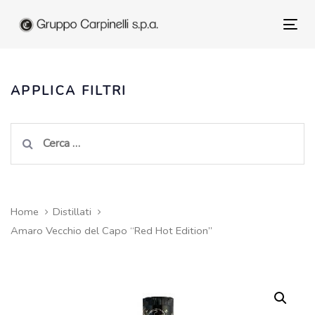
Skip
to
Tog
Skip
primary
nav
navigation
links
Skip
APPLICA FILTRI
to
content
Ricerca
per:
Home
Distillati
Amaro Vecchio del Capo “Red Hot Edition”