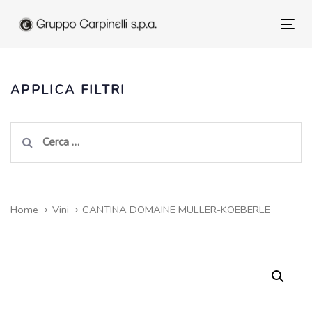
Skip
to
Tog
Skip
primary
nav
navigation
links
Skip
APPLICA FILTRI
to
content
Ricerca
per:
Home
Vini
CANTINA DOMAINE MULLER-KOEBERLE