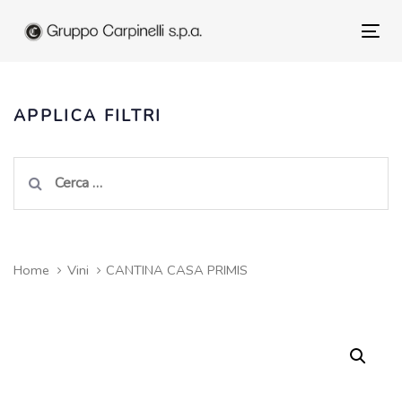
Skip
to
Tog
Skip
primary
nav
navigation
links
Skip
APPLICA FILTRI
to
content
Ricerca
per:
Home
Vini
CANTINA CASA PRIMIS