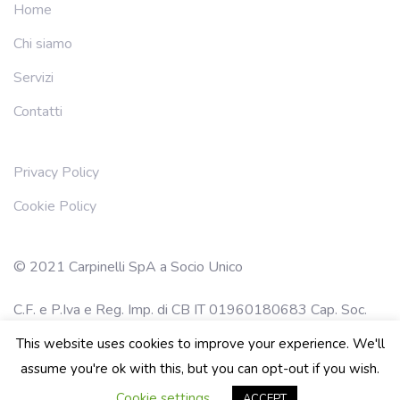
Home
Chi siamo
Servizi
Contatti
Privacy Policy
Cookie Policy
© 2021 Carpinelli SpA a Socio Unico
C.F. e P.Iva e Reg. Imp. di CB IT 01960180683 Cap. Soc.
Euro 700.000,00 I.V.
This website uses cookies to improve your experience. We'll
Tutti I Diritti Riservati.
assume you're ok with this, but you can opt-out if you wish.
Cookie settings
ACCEPT