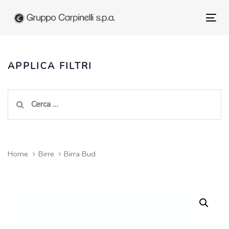
Skip
to
Tog
Skip
primary
nav
navigation
links
Skip
APPLICA FILTRI
to
content
Ricerca
per:
Home
Birre
Birra Bud